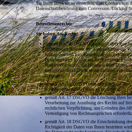
Sie Ihren Browser so einstellen, dass Cookies vo
Datenschutzbelehrung zum Conversion-Tracking finde
Betroffenenrechte
Sie haben das Recht:
gemäß Art. 15 DSGVO Auskunft über Ihre von
Insbesondere können Sie Auskunft über die Ve
Kategorien von Empfängern, gegenüber denen I
Bestehen eines Rechts auf Berichtigung, Lösc
Beschwerderechts, die Herkunft ihrer Daten, s
automatisierten Entscheidungsfindung einschlie
verlangen:
gemäß Art. 16 DSGVO unverzüglich die Bericht
personenbezogenen Daten zu verlangen;
gemäß Art. 17 DSGVO die Löschung Ihrer bei 
Verarbeitung zur Ausübung des Rechts auf fre
rechtlichen Verpflichtung, aus Gründen des öf
Verteidigung von Rechtsansprüchen erforderlich
gemäß Art. 18 DSGVO die Einschränkung der V
Richtigkeit der Daten von Ihnen bestritten wir