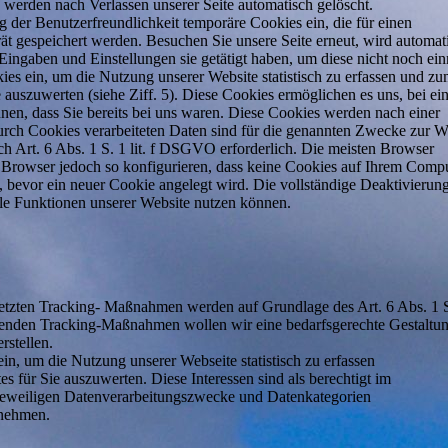
e werden nach Verlassen unserer Seite automatisch gelöscht.
g der Benutzerfreundlichkeit temporäre Cookies ein, die für einen
ät gespeichert werden. Besuchen Sie unsere Seite erneut, wird automat
 Eingaben und Einstellungen sie getätigt haben, um diese nicht noch ei
es ein, um die Nutzung unserer Website statistisch zu erfassen und z
auszuwerten (siehe Ziff. 5). Diese Cookies ermöglichen es uns, bei e
nen, dass Sie bereits bei uns waren. Diese Cookies werden nach einer
 durch Cookies verarbeiteten Daten sind für die genannten Zwecke zur 
ach Art. 6 Abs. 1 S. 1 lit. f DSGVO erforderlich. Die meisten Browser
 Browser jedoch so konfigurieren, dass keine Cookies auf Ihrem Comp
t, bevor ein neuer Cookie angelegt wird. Die vollständige Deaktivierun
lle Funktionen unserer Website nutzen können.
tzten Tracking- Maßnahmen werden auf Grundlage des Art. 6 Abs. 1 S. 
den Tracking-Maßnahmen wollen wir eine bedarfsgerechte Gestaltu
rstellen.
, um die Nutzung unserer Webseite statistisch zu erfassen
für Sie auszuwerten. Diese Interessen sind als berechtigt im
 jeweiligen Datenverarbeitungszwecke und Datenkategorien
tnehmen.