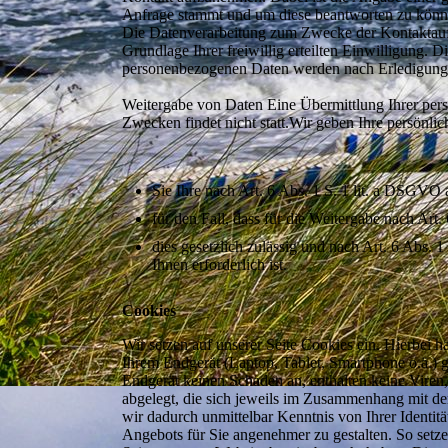
Anfrage stammt und um diese beantworten zu könne
Die Datenverarbeitung zum Zwecke der Kontaktaufn
Grundlage Ihrer freiwillig erteilten Einwilligung.
personenbezogenen Daten werden nach Erledigung d
Weitergabe von Daten Eine Übermittlung Ihrer pers
Zwecken findet nicht statt.Wir geben Ihre persönlic
Sie Ihre nach Art. 6 Abs. 1 S. 1 lit. a DSGVO 
für den Fall, dass für die Weitergabe nach Art.
dies gesetzlich zulässig und nach Art. 6 Abs. 
Ihnen erforderlich ist.
Cookies
Wir setzen auf unserer Seite Cookies ein. Hierbei ha
Ihrem Endgerät (Laptop, Tablet, Smartphone o.ä.) 
Endgerät keinen Schaden an, enthalten keine Viren
abgelegt, die sich jeweils im Zusammenhang mit dem
wir dadurch unmittelbar Kenntnis von Ihrer Identitä
Angebots für Sie angenehmer zu gestalten. So setz