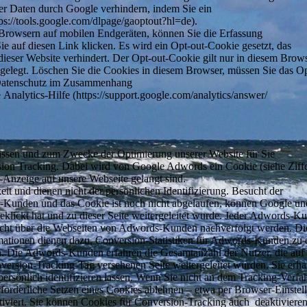
eser Daten durch Google verhindern, indem Sie ein
ps://tools.google.com/dlpage/gaoptout?hl=de).
Browsern auf mobilen Endgeräten, können Sie die Erfassung
e auf diesen Link klicken. Es wird ein Opt-out-Cookie gesetzt, das
dieser Website verhindert. Der Opt-out-Cookie gilt nur in diesem Brow
bgelegt. Löschen Sie die Cookies in diesem Browser, müssen Sie das Op
 Datenschutz im Zusammenhang
 Analytics-Hilfe (https://support.google.com/analytics/answer/
fassen und zum Zwecke der Optimierung unserer Website für Sie
ion Tracking. Dabei wird von Google Adwords ein Cookie (siehe Ziffe
-Anzeige auf unsere Webseite gelangt sind.
it und dienen nicht der persönlichen Identifizierung. Besucht der
-Kunden und das Cookie ist noch nicht abgelaufen, können Google un
eklickt hat und zu dieser Seite weitergeleitet wurde. Jeder Adwords-K
nicht über die Webseiten von Adwords-Kunden nachverfolgt werden. Di
mationen dienen dazu, Conversion-Statistiken für Adwords-Kunden zu e
n. Die Adwords-Kunden erfahren die Gesamtanzahl der Nutzer, die auf 
version-Tracking-Tag versehenen Seite weitergeleitet wurden. Sie erha
persönlich identifizieren lassen. Wenn Sie nicht an dem Tracking-Verfa
forderliche Setzen eines Cookies ablehnen – etwa per Browser-Einstell
tiviert. Sie können Cookies für Conversion-Tracking auch deaktiviere