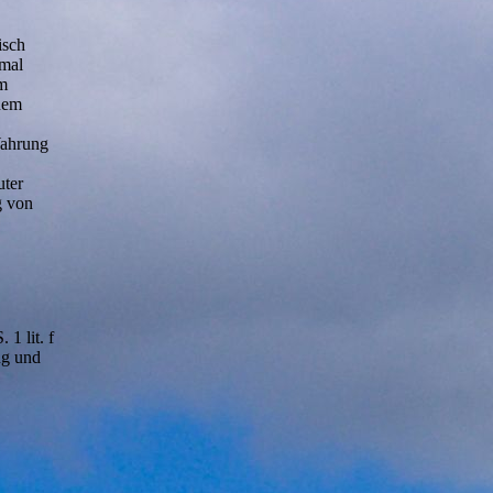
isch
nmal
um
inem
Wahrung
uter
g von
1 lit. f
ng und