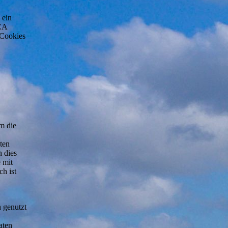
 ein
 CA
 Cookies
m die
ten
n dies
 mit
h ist
h genutzt
aten