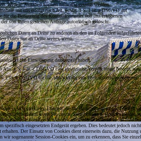
n. Weitere Angaben können freiwillig getätigt werden.
ahme mit uns erfolgt nach Art. 6 Abs. 1 S. 1 lit. a DSGVO auf
 Die für die Benutzung des Kontaktformulars von uns erhobenen
er von Ihnen gestellten Anfrage automatisch gelöscht.
önlichen Daten an Dritte zu anderen als den im Folgenden aufgeführte
hen Daten nur an Dritte weiter, wenn:
ausdrückliche Einwilligung dazu erteilt haben,
 6 Abs. 1 S. 1 lit. c DSGVO eine gesetzliche Verpflichtung besteht, sow
1 S. 1 lit. b DSGVO für die Abwicklung von Vertragsverhältnissen mit
ndelt es sich um kleine Dateien, die Ihr Browser automatisch erstellt un
gespeichert werden, wenn Sie unsere Seite besuchen. Cookies richten a
, Trojaner oder sonstige Schadsoftware. In dem Cookie werden Informa
 spezifisch eingesetzten Endgerät ergeben. Dies bedeutet jedoch nicht
t erhalten. Der Einsatz von Cookies dient einerseits dazu, die Nutzung 
en wir sogenannte Session-Cookies ein, um zu erkennen, dass Sie einze