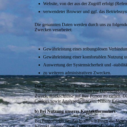
Website, von der aus der Zugriff erfolgt (Refe
verwendeter Browser und ggf. das Betriebssys
Die genannten Daten werden durch uns zu folgend
Zwecken verarbeitet:
Gewährleistung eines reibungslosen Verbindun
Gewährleistung einer komfortablen Nutzung un
Auswertung der Systemsicherheit und -stabilit
zu weiteren administrativen Zwecken.
Die Rechtsgrundlage für die Datenverarbeitung ist A
aus oben aufgelisteten Zwecken zur Datenerhebung
Zweck, Rückschlüsse auf Ihre Person zu ziehen. Da
Cookies sowie Analysedienste ein. Nähere Erläuteru
b) Bei Nutzung unseres Kontaktformulars
Bei Fragen jeglicher Art bieten wir Ihnen die Möglic
Kontakt aufzunehmen. Dabei ist die Angabe einer g