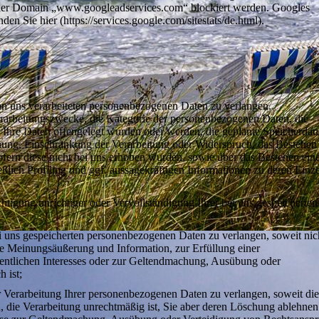
n der Domain „www.googleadservices.com“ blockiert werden. Googles
n Sie hier (https://services.google.com/sitestats/de.html).
 uns verarbeiteten personenbezogenen Daten zu verlangen.
rarbeitungszwecke, die Kategorie der personenbezogenen Daten, die
hre Daten offengelegt wurden oder werden, die geplante Speicherdaue
hung, Einschränkung der Verarbeitung oder Widerspruch, das Bestehen 
ofern diese nicht bei uns erhoben wurden, sowie über das Bestehen ein
ßlich Profiling und ggf. aussagekräftigen Informationen zu deren Einze
igung unrichtiger oder Vervollständigung Ihrer bei uns gespeicherten
uns gespeicherten personenbezogenen Daten zu verlangen, soweit nich
ie Meinungsäußerung und Information, zur Erfüllung einer
fentlichen Interesses oder zur Geltendmachung, Ausübung oder
 ist;
erarbeitung Ihrer personenbezogenen Daten zu verlangen, soweit die
d, die Verarbeitung unrechtmäßig ist, Sie aber deren Löschung ablehne