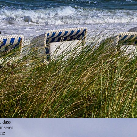
n
ie
d die auf
uf Ihrem
tionen
, dass
unseres
lne