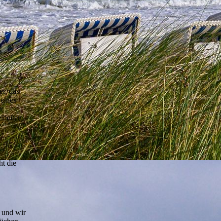
r, das
eines
er
lheiten
t die
n und wir