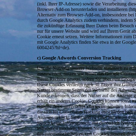
(inkl. Ihrer IP-Adresse) sowie die Verarbeitung di
Browser-Add-on herunterladen und installieren (htt
Alternativ zum Browser-Add-on, insbesondere bei 
durch Google Analytics zudem verhindern, indem Si
die zukünftige Erfassung Ihrer Daten beim Besuch 
nur für unsere Website und wird auf Ihrem Gerät a
Cookie erneut setzen. Weitere Informationen zum
mit Google Analytics finden Sie etwa in der Google
6004245?hl=de).
c) Google Adwords Conversion Tracking
Um die Nutzung unserer Webseite statistisch zu er
auszuwerten, nutzen wir ferner das Google Convers
Ihrem Rechner gesetzt, sofern Sie über eine Google
Diese Cookies verlieren nach 30 Tagen ihre Gültigke
Nutzer bestimmte Seiten der Webseite des Adwords
Kunde erkennen, dass der Nutzer auf die Anzeige g
erhält ein anderes Cookie. Cookies können somit 
mithilfe des Conversion-Cookies eingeholten Infor
die sich für Conversion-Tracking entschieden habe
Anzeige geklickt haben und zu einer mit einem Con
jedoch keine Informationen, mit denen sich Nutzer 
teilnehmen möchten, können Sie auch das hierfür er
das automatische Setzen von Cookies generell deak