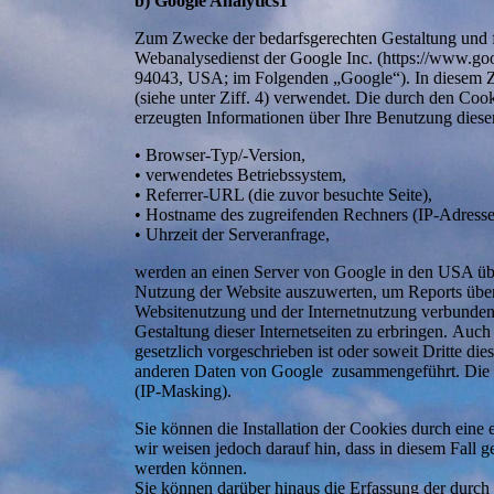
b) Google Analytics1
Zum Zwecke der bedarfsgerechten Gestaltung und fo
Webanalysedienst der Google Inc. (https://www.go
94043, USA; im Folgenden „Google“). In diesem Z
(siehe unter Ziff. 4) verwendet. Die durch den Coo
erzeugten Informationen über Ihre Benutzung diese
• Browser-Typ/-Version,
• verwendetes Betriebssystem,
• Referrer-URL (die zuvor besuchte Seite),
• Hostname des zugreifenden Rechners (IP-Adresse
• Uhrzeit der Serveranfrage,
werden an einen Server von Google in den USA übe
Nutzung der Website auszuwerten, um Reports über
Websitenutzung und der Internetnutzung verbunden
Gestaltung dieser Internetseiten zu erbringen. Auch
gesetzlich vorgeschrieben ist oder soweit Dritte di
anderen Daten von Google zusammengeführt. Die IP
(IP-Masking).
Sie können die Installation der Cookies durch eine
wir weisen jedoch darauf hin, dass in diesem Fall 
werden können.
Sie können darüber hinaus die Erfassung der durc