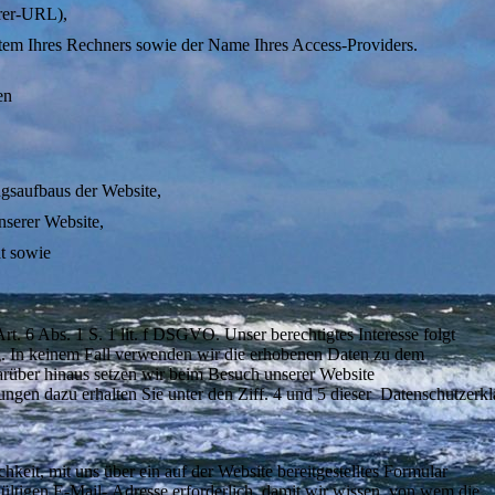
rrer-URL),
tem Ihres Rechners sowie der Name Ihres Access-Providers.
en
gsaufbaus der Website,
serer Website,
ät sowie
rt. 6 Abs. 1 S. 1 lit. f DSGVO. Unser berechtigtes Interesse folgt
. In keinem Fall verwenden wir die erhobenen Daten zu dem
rüber hinaus setzen wir beim Besuch unserer Website
ngen dazu erhalten Sie unter den Ziff. 4 und 5 dieser Datenschutzerkl
hkeit, mit uns über ein auf der Website bereitgestelltes Formular
ültigen E-Mail- Adresse erforderlich, damit wir wissen, von wem die