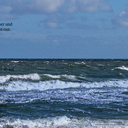
ser und
t-out-
r 4) auf
d der
unde
e
rstellen,
ihre
lten
hren
ung, die
n, indem